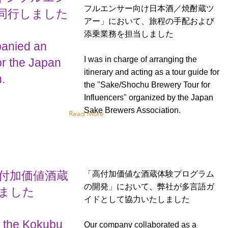
フルエンサー向け日本酒／焼酎蔵ツ
同行しました
アー」において、旅程の手配および
添乗業務を担当しました
anied an
I was in charge of arranging the
for the Japan
itinerary and acting as a tour guide for
.
the "Sake/Shochu Brewery Tour for
Influencers" organized by the Japan
Sake Brewers Association.
Read More
 高付加価値酒蔵
「高付加価値な酒蔵体験プログラム
の開発」において、弊社が多言語ガ
ました
イドとして協力いたしました
r the Kokubu
Our company collaborated as a