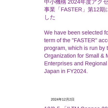
中小機構 2024年度ア
事業「FASTER」第12
した
We have been selected fo
term of the "FASTER" acc
program, which is run by 
Organization for Small &
Enterprises and Regional 
Japan in FY2024.
2024年12月2日