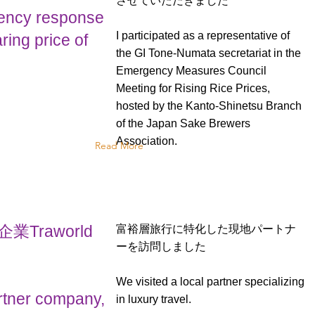
させていただきました
gency response
I participated as a representative of
ring price of
the GI Tone-Numata secretariat in the
Emergency Measures Council
Meeting for Rising Rice Prices,
hosted by the Kanto-Shinetsu Branch
of the Japan Sake Brewers
Association.
Read More
raworld
富裕層旅行に特化した現地パートナ
ーを訪問しました
We visited a local partner specializing
artner company,
in luxury travel.