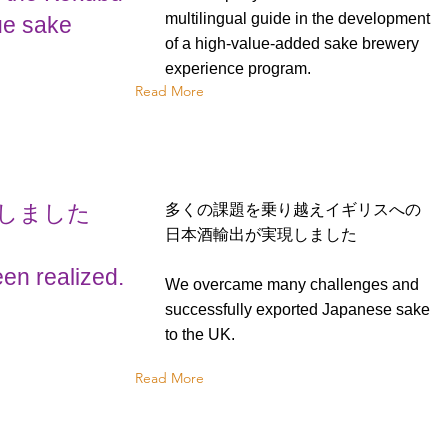
multilingual guide in the development
ue sake
of a high-value-added sake brewery
experience program.
Read More
しました
多くの課題を乗り越えイギリスへの
日本酒輸出が実現しました
en realized.
We overcame many challenges and
successfully exported Japanese sake
to the UK.
Read More