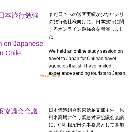
日本旅行勉強
まだ日本への送客実績が少ないチリ
の旅行会社様向けに、日本旅行に関
するオンライン勉強会を開催しまし
た
on on Japanese
We held an online study session on
in Chile.
travel to Japan for Chilean travel
agencies that still have limited
experience sending tourists to Japan.
Read More
策協議会会議
日本酒造組合関東信越支部主催・原
料米高騰に伴う緊急対策協議会会議
に、GI利根沼田の事務局として参加