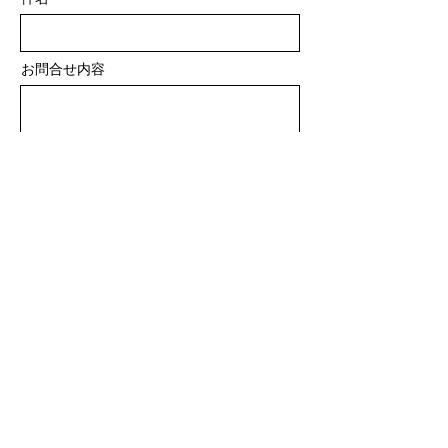
お問合せ内容
送信
住所
東京都千代田区東神田1-2-2
PRIME OFFICE東神田206