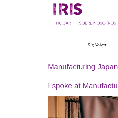
HOGAR
SOBRE NOSOTROS
&lt; Volver
Manufacturing J
I spoke at Manufact