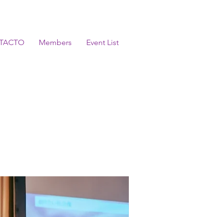
TACTO
Members
Event List