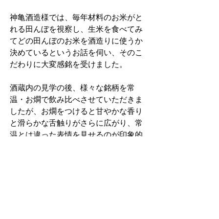
神亀酒造様では、毎年材料のお米がと
れる田んぼを視察し、生米を食べてみ
てどの田んぼのお米を酒造りに使うか
決めているというお話を伺い、そのこ
だわりに大変感銘を受けました。
酒蔵内の見学の後、様々な銘柄を常
温・お燗で飲み比べさせていただきま
したが、お燗をつけると甘やかな香り
と滑らかな舌触りがさらに広がり、常
温とは違った表情を見せるのが印象的
でした。特に興味深かったのは、キャ
ラメル色をした古酒をグラスに移し、
ろうそくの火で数度上げるお燗です。
数度の変化がそれほど大きな味わいの
変化をもたらすはずはないと思ってい
ましたが、香り・味わいともに甘みが
増し、繊細のお酒の味わいの変化に、