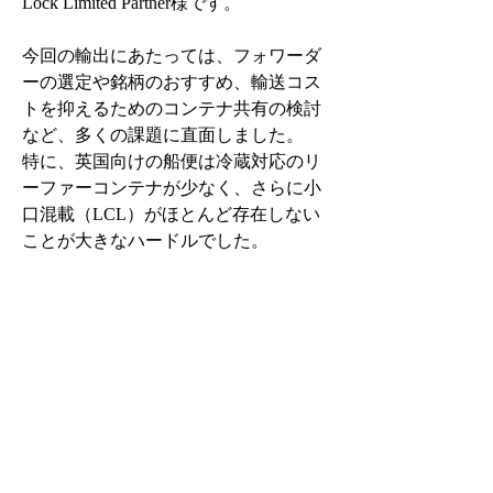
Lock Limited Partner様です。
今回の輸出にあたっては、フォワーダ
ーの選定や銘柄のおすすめ、輸送コス
トを抑えるためのコンテナ共有の検討
など、多くの課題に直面しました。
特に、英国向けの船便は冷蔵対応のリ
ーファーコンテナが少なく、さらに小
口混載（LCL）がほとんど存在しない
ことが大きなハードルでした。
そのため、20ftリーファーコンテナを
活用し、生酒を含む、できる限り多様
な銘柄を積載する方式を選択しまし
た。現地では、高級レストラン向けに
プレミアム銘柄を提供すると同時に、
郊外市場向けに手頃な価格帯の商品も
展開する「バーベル型戦略」を展開予
定です。