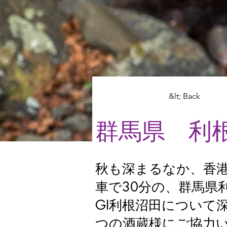
&lt; Back
群馬県 利根
秋も深まるなか、香
車で30分の、群馬県
GI利根沼田について
つの酒蔵様にご協力