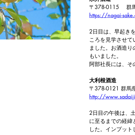
〒378-0115 
https://nagai-sake.
2日目は、早起き
ころを見学させて
ました。お酒造り
もいました。
阿部社長には、そ
大利根酒造
〒378-0121 群
http://www.sadaiji
2日目の午後は、
に至るまでの経緯
した。インプット