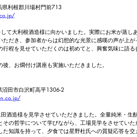
　群馬県利根郡川場村門前713
co.jp/
をして大利根酒造様に向かいました。実際にお米が蒸し
いただき、参加者からは幻想的な光景に感嘆の声が上が
の行程を見せていただくのは初めてと、興奮気味に語る
の後、お燗付け講座も実施いただきました。
馬県沼田市白沢町高平1306-2
n.co.jp/
土田酒造様を見学させていただきました。全量純米・生
とその哲学について学びながら、工場見学をさせていた
した知識を持って、夕食では星野杜氏への質疑応答を交