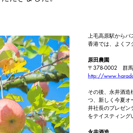
上毛高原駅からバ
香港では、よくフ
原田農園
〒378-0002　
http://www.harad
その後、永井酒造
つ、新しく今夏オー
井社長のプレゼン
をテイスティング
永井酒造