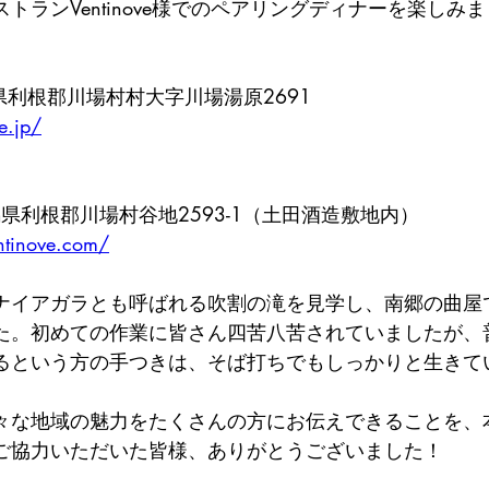
トランVentinove様でのペアリングディナーを楽しみ
群馬県利根郡川場村村大字川場湯原2691
e.jp/
群馬県利根郡川場村谷地2593-1（土田酒造敷地内）
ntinove.com/
ナイアガラとも呼ばれる吹割の滝を見学し、南郷の曲屋
た。初めての作業に皆さん四苦八苦されていましたが、
るという方の手つきは、そば打ちでもしっかりと生きて
々な地域の魅力をたくさんの方にお伝えできることを、
ご協力いただいた皆様、ありがとうございました！