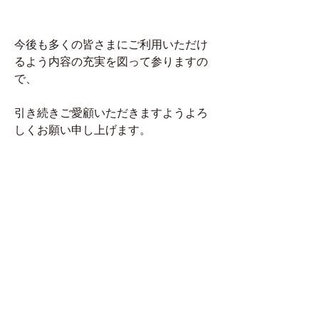
今後も多くの皆さまにご利用いただけ
るよう内容の充実を図って参りますの
で、
引き続きご愛顧いただきますようよろ
しくお願い申し上げます。
We have released a new website where you 
can access Yukari's services.
Information about travel in the area is 
posted.
In the future, we plan to release an online 
shop and an online community function 
that allows users to interact with each other.
We will continue to improve the content so 