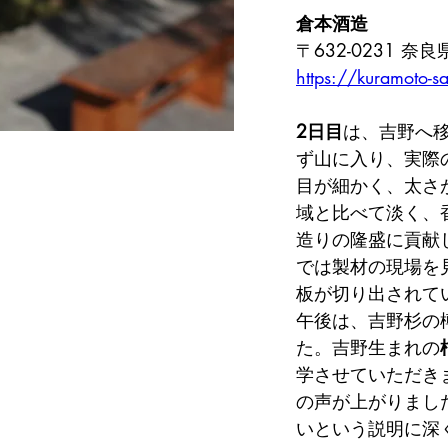
倉本酒造
〒632-0231 
https://kuramoto-s
2日目
は、吉野へ
ず山に入り、実際
目が細かく、太さ
域と比べて淡く、
造りの隆盛に貢献
では製材の現場を
板が切り出されて
午後は、吉野杉の
た。吉野生まれの
学させていただき
の声が上がりまし
いという説明に深