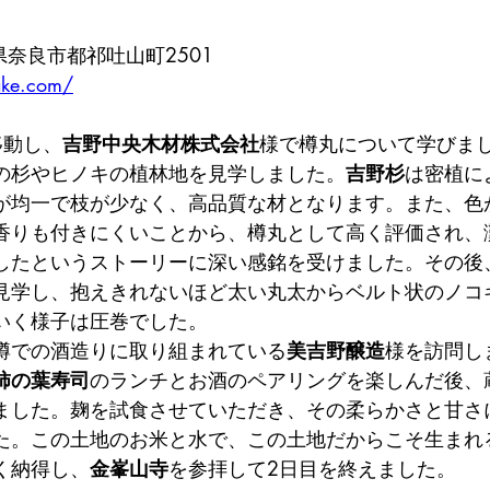
奈良県奈良市都祁吐山町2501
ake.com/
移動し、
吉野中央木材株式会社
様で樽丸について学びま
の杉やヒノキの植林地を見学しました。
吉野杉
は密植に
が均一で枝が少なく、高品質な材となります。また、色
香りも付きにくいことから、樽丸として高く評価され、
したというストーリーに深い感銘を受けました。その後
見学し、抱えきれないほど太い丸太からベルト状のノコ
いく様子は圧巻でした。
樽での酒造りに取り組まれている
美吉野醸造
様を訪問し
柿の葉寿司
のランチとお酒のペアリングを楽しんだ後、
ました。麹を試食させていただき、その柔らかさと甘さ
た。この土地のお米と水で、この土地だからこそ生まれ
く納得し、
金峯山寺
を参拝して2日目を終えました。