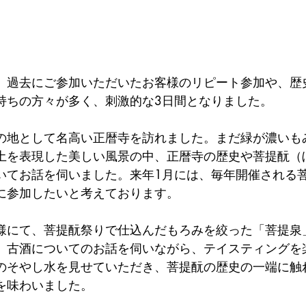
、過去にご参加いただいたお客様のリピート参加や、歴
持ちの方々が多く、刺激的な3日間となりました。
の地として名高い正暦寺を訪れました。まだ緑が濃いも
土を表現した美しい風景の中、正暦寺の歴史や菩提酛（
いてお話を伺いました。来年1月には、毎年開催される
に参加したいと考えております。
様にて、菩提酛祭りで仕込んだもろみを絞った「菩提泉
、古酒についてのお話を伺いながら、テイスティングを
のそやし水を見せていただき、菩提酛の歴史の一端に触
を味わいました。