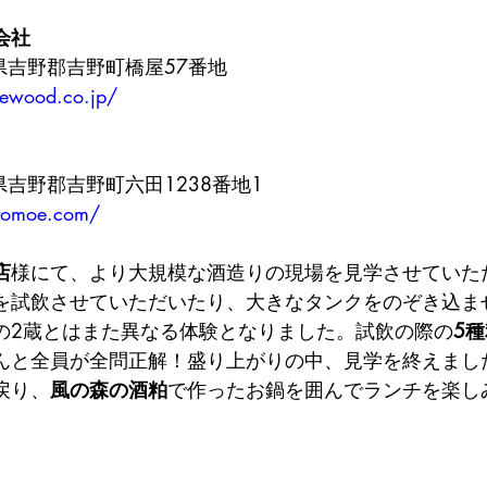
会社
奈良県吉野郡吉野町橋屋57番地　　　
ewood.co.jp/
奈良県吉野郡吉野町六田1238番地1
tomoe.com/
店
様にて、より大規模な酒造りの現場を見学させていた
を試飲させていただいたり、大きなタンクをのぞき込ま
の2蔵とはまた異なる体験となりました。試飲の際の
5
んと全員が全問正解！盛り上がりの中、見学を終えまし
戻り、
風の森の酒粕
で作ったお鍋を囲んでランチを楽し