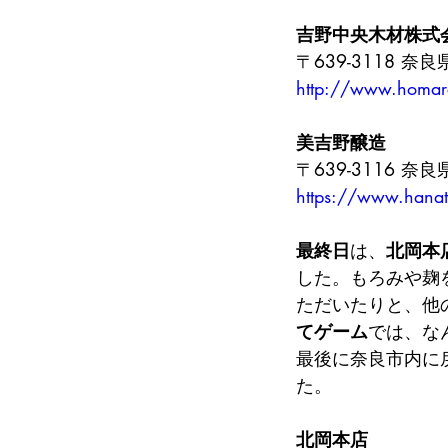
吉野中央木材株式
〒639-3118 
http://www.homar
美吉野醸造
〒639-3116 
https://www.hana
最終日
は、
北岡本
した。もろみや麹
ただいたりと、他
てゲーム
では、な
最後に奈良市内に
た。
北岡本店