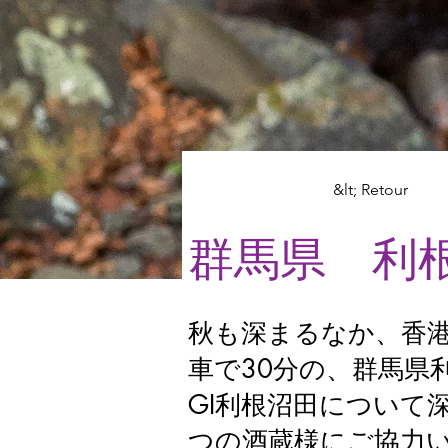
&lt; Retour
群馬県 利根
秋も深まるなか、香
車で30分の、群馬県
GI利根沼田について
つの酒蔵様にご協力