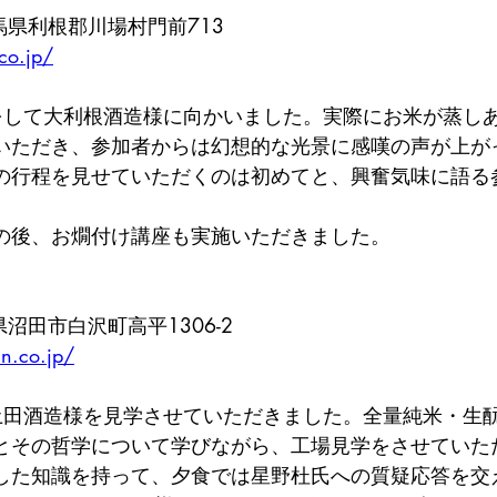
　群馬県利根郡川場村門前713
co.jp/
をして大利根酒造様に向かいました。実際にお米が蒸し
いただき、参加者からは幻想的な光景に感嘆の声が上が
の行程を見せていただくのは初めてと、興奮気味に語る
の後、お燗付け講座も実施いただきました。
馬県沼田市白沢町高平1306-2
n.co.jp/
土田酒造様を見学させていただきました。全量純米・生
とその哲学について学びながら、工場見学をさせていた
した知識を持って、夕食では星野杜氏への質疑応答を交