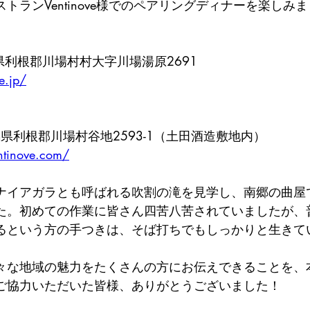
トランVentinove様でのペアリングディナーを楽しみ
群馬県利根郡川場村村大字川場湯原2691
e.jp/
群馬県利根郡川場村谷地2593-1（土田酒造敷地内）
ntinove.com/
ナイアガラとも呼ばれる吹割の滝を見学し、南郷の曲屋
た。初めての作業に皆さん四苦八苦されていましたが、
るという方の手つきは、そば打ちでもしっかりと生きて
々な地域の魅力をたくさんの方にお伝えできることを、
ご協力いただいた皆様、ありがとうございました！