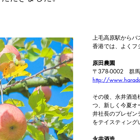
上毛高原駅からバ
香港では、よくフ
原田農園
〒378-0002　
http://www.harad
その後、永井酒造
つ、新しく今夏オー
井社長のプレゼン
をテイスティング
永井酒造