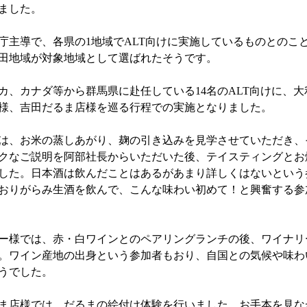
ました。
庁主導で、各県の1地域でALT向けに実施しているものとのこ
田地域が対象地域として選ばれたそうです。
カ、カナダ等から群馬県に赴任している14名のALT向けに、
様、吉田だるま店様を巡る行程での実施となりました。
は、お米の蒸しあがり、麹の引き込みを見学させていただき、
クなご説明を阿部社長からいただいた後、テイスティングとお
した。日本酒は飲んだことはあるがあまり詳しくはないという
おりがらみ生酒を飲んで、こんな味わい初めて！と興奮する参
ー様では、赤・白ワインとのペアリングランチの後、ワイナリ
。ワイン産地の出身という参加者もおり、自国との気候や味わ
うでした。
ま店様では、だるまの絵付け体験を行いました。お手本を見な