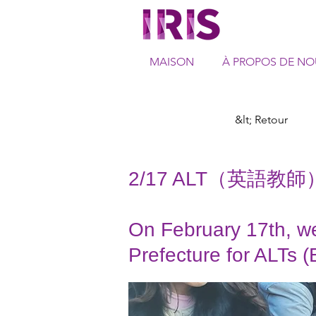
MAISON
À PROPOS DE NO
&lt; Retour
2/17 ALT（英
On February 17th, we
Prefecture for ALTs 