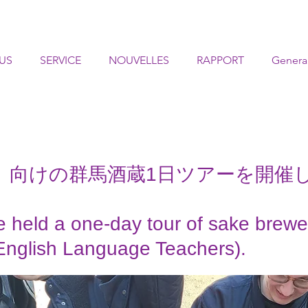
US
SERVICE
NOUVELLES
RAPPORT
Genera
語教師）向けの群馬酒蔵1日ツアーを開催
 held a one-day tour of sake brew
(English Language Teachers).