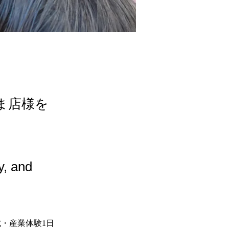
ま店様を
y, and
蔵・産業体験1日