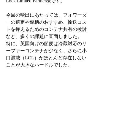
Lock Limited Partner様です。
今回の輸出にあたっては、フォワーダ
ーの選定や銘柄のおすすめ、輸送コス
トを抑えるためのコンテナ共有の検討
など、多くの課題に直面しました。
特に、英国向けの船便は冷蔵対応のリ
ーファーコンテナが少なく、さらに小
口混載（LCL）がほとんど存在しない
ことが大きなハードルでした。
そのため、20ftリーファーコンテナを
活用し、生酒を含む、できる限り多様
な銘柄を積載する方式を選択しまし
た。現地では、高級レストラン向けに
プレミアム銘柄を提供すると同時に、
郊外市場向けに手頃な価格帯の商品も
展開する「バーベル型戦略」を展開予
定です。